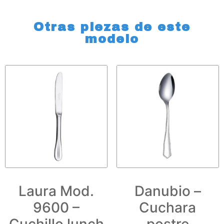
Otras piezas de este
modelo
Laura Mod.
Danubio –
9600 –
Cuchara
Cuchillo lunch
postre