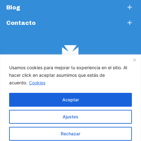
Blog
Contacto
Usamos cookies para mejorar tu experiencia en el sitio. Al
hacer click en aceptar asumimos que estás de
acuerdo.
Cookies
Cruz de Malta. Todos los derechos reservados 2021 ©
Aceptar
Política de Privacidad
Ajustes
Política de Cookies
Rechazar
Compromiso con la protección de datos personales