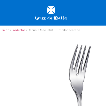
Inicio
/
Productos
/ Danubio Mod. 5000 – Tenedor pescado