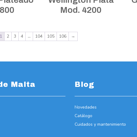
7800
Mod. 4200
1
2
3
4
…
104
105
106
→
de Malta
Blog
Novedades
Catálogo
Cuidados y mantenimiento