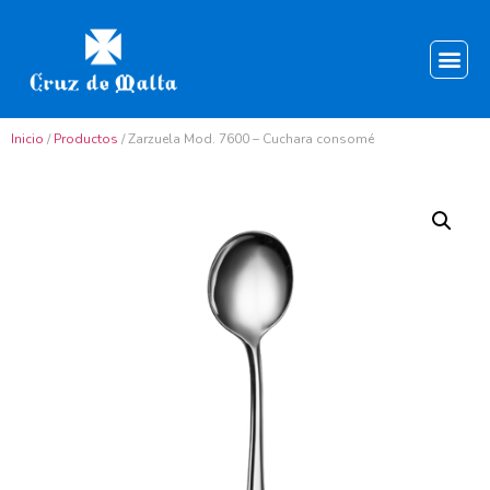
Inicio
/
Productos
/ Zarzuela Mod. 7600 – Cuchara consomé