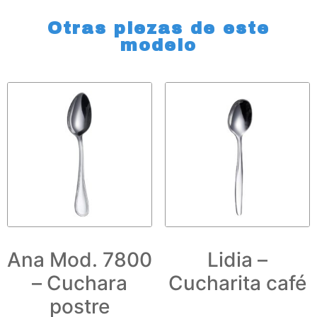
Otras piezas de este
modelo
Ana Mod. 7800
Lidia –
– Cuchara
Cucharita café
postre