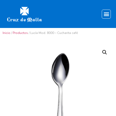
Inicio
/
Productos
/ Lucía Mod. 8000 – Cucharita café