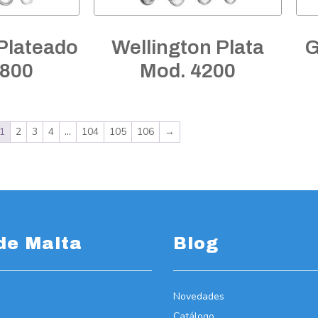
Plateado
Wellington Plata
G
7800
Mod. 4200
1
2
3
4
…
104
105
106
→
de Malta
Blog
Novedades
Catálogo