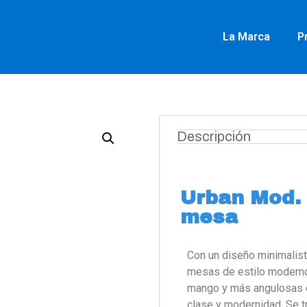
La Marca
P
Descripción
Urban Mod. 
mesa
Con un diseño minimalist
mesas de estilo moderno 
mango y más angulosas en
clase y modernidad. Se t