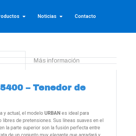
roductos
Noticias
Contacto
Más información
5400 – Tenedor de
a y actual, el modelo
URBAN
es ideal para
libres de pretensiones. Sus líneas suaves en el
 la parte superior son la fusión perfecta entre
rata de un conjunto muy elegante que agradará y