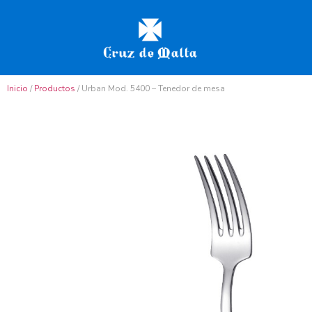
Inicio
/
Productos
/ Urban Mod. 5400 – Tenedor de mesa