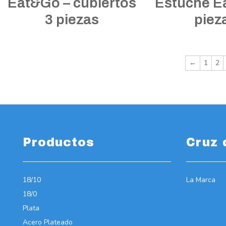
Eat&Go – cubiertos
Estuche E
3 piezas
piez
←
1
2
Productos
Cruz 
18/10
La Marca
18/0
Plata
Acero Plateado