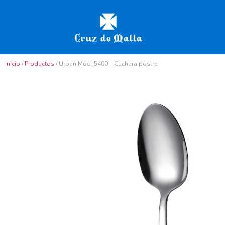
Inicio
/
Productos
/ Urban Mod. 5400 – Cuchara postre