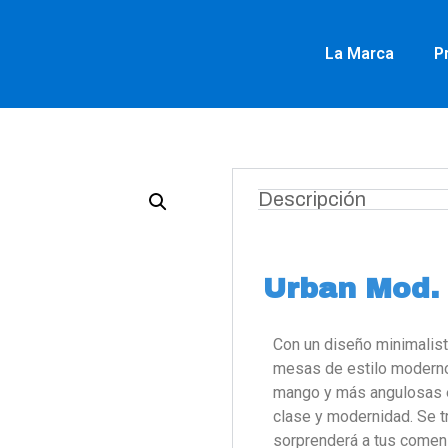
La Marca
P
Descripción
Urban Mod. 
Con un diseño minimalist
mesas de estilo moderno 
mango y más angulosas en
clase y modernidad. Se t
sorprenderá a tus comen