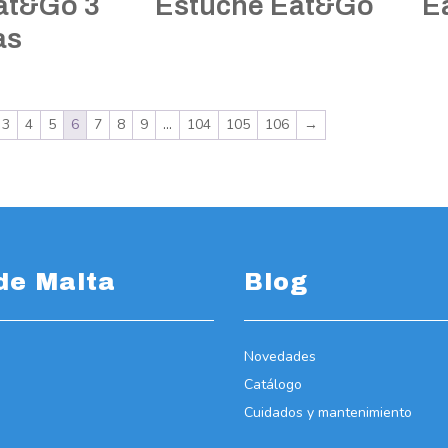
at&Go 3
Estuche Eat&Go
E
as
3
4
5
6
7
8
9
…
104
105
106
→
de Malta
Blog
Novedades
Catálogo
Cuidados y mantenimiento