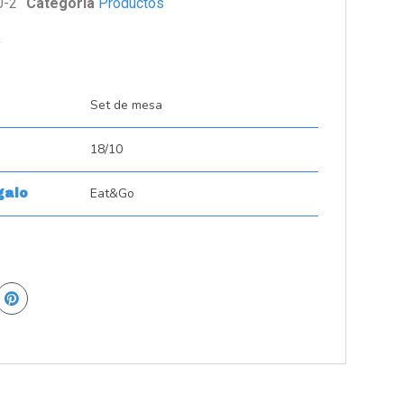
0-2
Categoría
Productos
s
Set de mesa
18/10
Eat&Go
galo