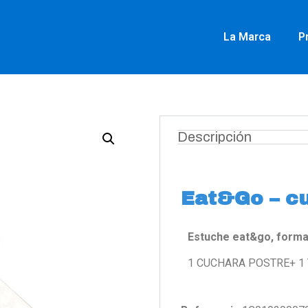
La Marca
P
Descripción
Eat&Go – cu
Estuche eat&go, forma
1 CUCHARA POSTRE+ 1