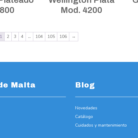
7800
Mod. 4200
1
2
3
4
…
104
105
106
→
de Malta
Blog
Novedades
Catálogo
Cuidados y mantenimiento