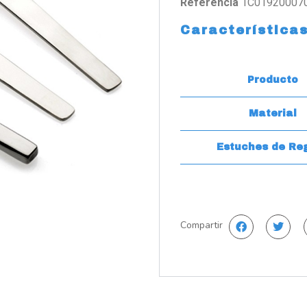
Referencia
1C01920007
Característica
Producto
Material
Estuches de Re
Compartir