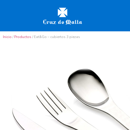
Inicio
/
Productos
/ Eat&Go – cubiertos 3 piezas