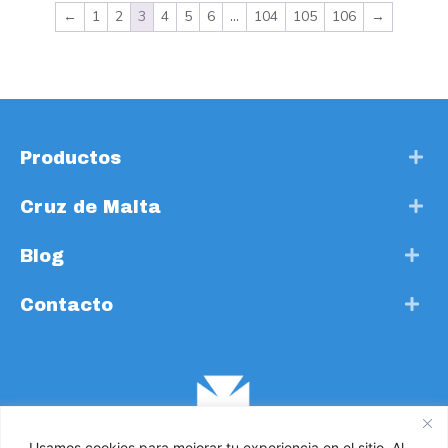
←
1
2
3
4
5
6
…
104
105
106
→
Productos
Cruz de Malta
Blog
Contacto
Usamos cookies para mejorar tu experiencia en el sitio. Al