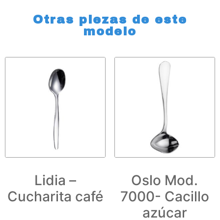
Otras piezas de este
modelo
Lidia –
Oslo Mod.
Cucharita café
7000- Cacillo
azúcar