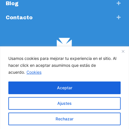
Blog
Contacto
Usamos cookies para mejorar tu experiencia en el sitio. Al
hacer click en aceptar asumimos que estás de
acuerdo.
Cookies
Cruz de Malta. Todos los derechos reservados 2021 ©
Aceptar
Política de Privacidad
Ajustes
Política de Cookies
Rechazar
Compromiso con la protección de datos personales