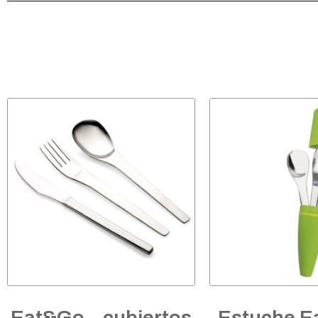
Eat&Go – cubiertos
Estuche E