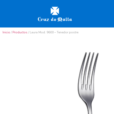
Inicio
/
Productos
/ Laura Mod. 9600 – Tenedor postre