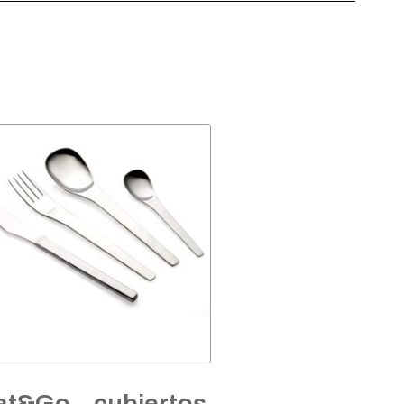
at&Go – cubiertos