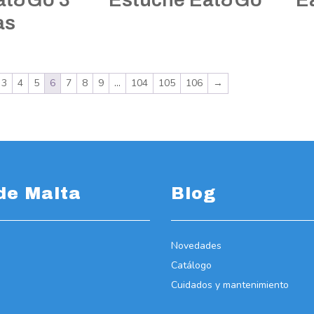
as
3
4
5
6
7
8
9
…
104
105
106
→
de Malta
Blog
Novedades
Catálogo
Cuidados y mantenimiento