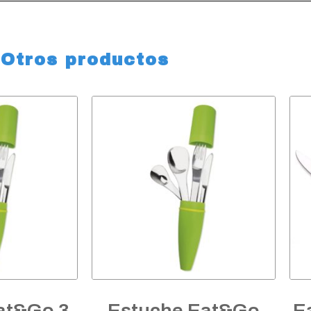
Otros productos
at&Go 3
Estuche Eat&Go
E