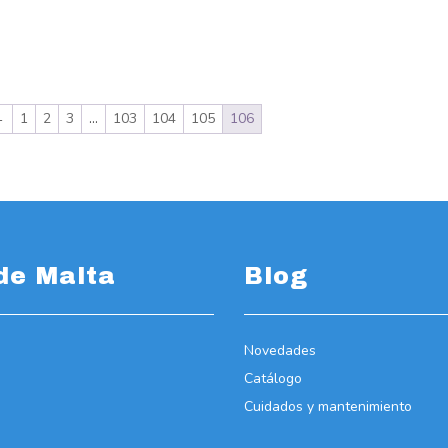
←
1
2
3
…
103
104
105
106
de Malta
Blog
Novedades
Catálogo
Cuidados y mantenimiento