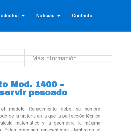
roductos
Noticias
Contacto
Más información
o Mod. 1400 –
servir pescado
el modelo Renacimiento debe su nombre
do de la historia en la que la perfección técnica
cálculo matemático y la geometría, la máxima
n. Estas premisas renacentistas alumbraron el