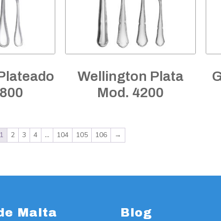
Plateado
Wellington Plata
G
7800
Mod. 4200
1
2
3
4
…
104
105
106
→
de Malta
Blog