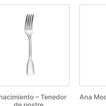
nacimiento – Tenedor
Ana Mod
de postre