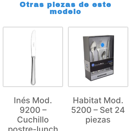
Otras piezas de este
modelo
Inés Mod.
Habitat Mod.
9200 –
5200 – Set 24
Cuchillo
piezas
postre-lunch