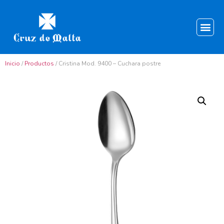
Inicio
/
Productos
/ Cristina Mod. 9400 – Cuchara postre