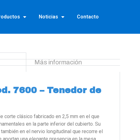
roductos
Noticias
Contacto
Más información
d. 7600 – Tenedor de
e corte clásico fabricado en 2,5 mm en el que
mentales en la parte inferior del cubierto. Su
también en el nervio longitudinal que recorre el
e aportan una elegante presencia en la mesa.