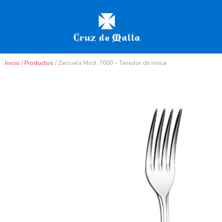
Inicio
/
Productos
/ Zarzuela Mod. 7600 – Tenedor de mesa