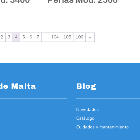
2
3
4
5
6
7
…
104
105
106
→
de Malta
Blog
Novedades
Catálogo
Cuidados y mantenimiento