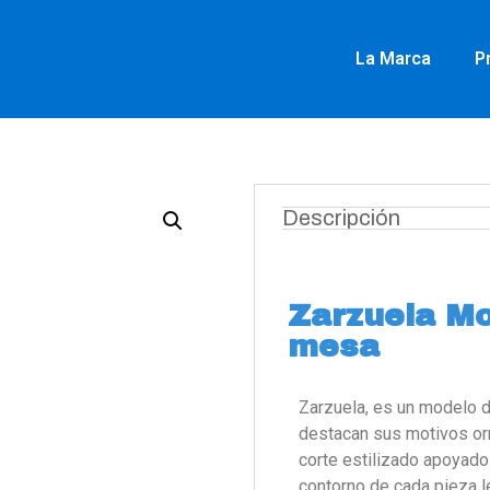
La Marca
P
Descripción
Zarzuela Mo
mesa
Zarzuela, es un modelo d
destacan sus motivos orna
corte estilizado apoyado 
contorno de cada pieza l