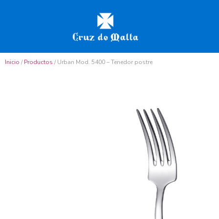
Inicio
/
Productos
/ Urban Mod. 5400 – Tenedor postre