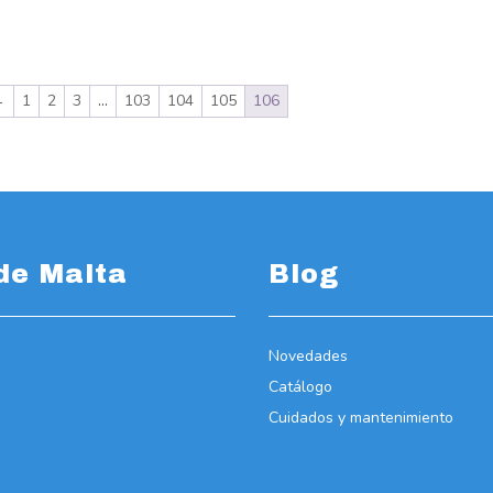
←
1
2
3
…
103
104
105
106
de Malta
Blog
Novedades
Catálogo
Cuidados y mantenimiento