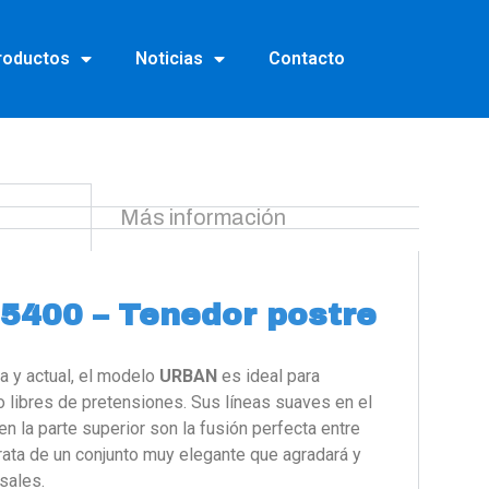
roductos
Noticias
Contacto
Más información
5400 – Tenedor postre
a y actual, el modelo
URBAN
es ideal para
libres de pretensiones. Sus líneas suaves en el
 la parte superior son la fusión perfecta entre
rata de un conjunto muy elegante que agradará y
sales.