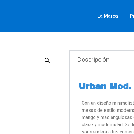
La Marca
P
Descripción
Urban Mod. 
Con un diseño minimalist
mesas de estilo moderno 
mango y más angulosas en
clase y modernidad. Se t
sorprenderá a tus comen