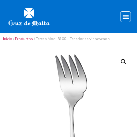
Inicio
/
Productos
/ Teresa Mod. 8100 – Tenedor servir pescado