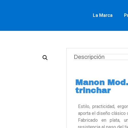
La Marca
P
Descripción
Manon Mod.
trinchar
Estilo, practicidad, er
aporta el diseño clásic
Fabricado en plata, u
resistencia al paso del t