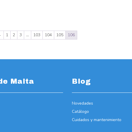
←
1
2
3
…
103
104
105
106
de Malta
Blog
Novedades
Catálogo
Cuidados y mantenimiento