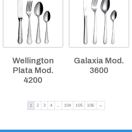
Wellington
Galaxia Mod.
Plata Mod.
3600
4200
1
2
3
4
…
104
105
106
→