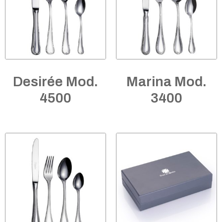
Desirée Mod.
Marina Mod.
4500
3400