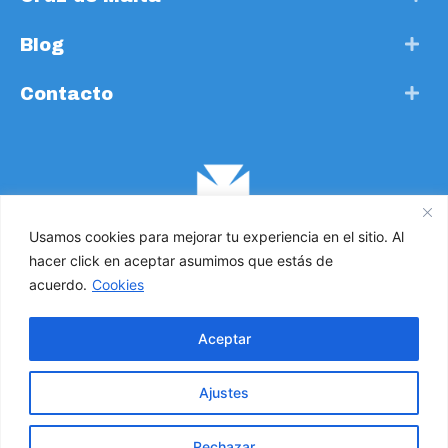
Blog
Contacto
Usamos cookies para mejorar tu experiencia en el sitio. Al
hacer click en aceptar asumimos que estás de
acuerdo.
Cookies
Cruz de Malta. Todos los derechos reservados 2021 ©
Aceptar
Política de Privacidad
Ajustes
Política de Cookies
Rechazar