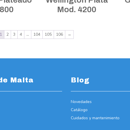
7800
Mod. 4200
1
2
3
4
…
104
105
106
→
de Malta
Blog
Novedades
Catálogo
Cuidados y mantenimiento