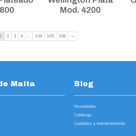
7800
Mod. 4200
1
2
3
4
…
104
105
106
→
de Malta
Blog
Novedades
Catálogo
Cuidados y mantenimiento