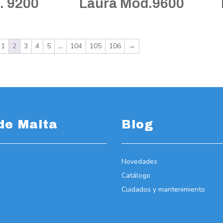
. 9200
Laura Mod.9600
1
2
3
4
5
…
104
105
106
→
de Malta
Blog
Novedades
Catálogo
Cuidados y mantenimiento