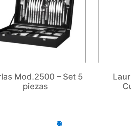
rlas Mod.2500 – Set 5
Laur
piezas
C