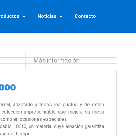
roductos
Noticias
Contacto
Más información
7000
versal, adaptado a todos los gustos y de estilo
 colección imprescindible que mejora su mesa
na como en ocasiones especiales.
dable 18/10, un material cuya aleación garantiza
aso del tiempo.