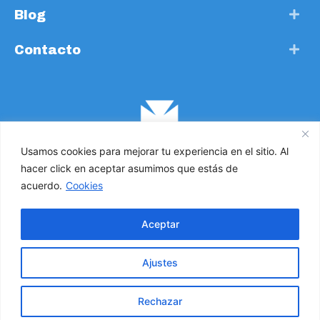
Blog
Contacto
Usamos cookies para mejorar tu experiencia en el sitio. Al
hacer click en aceptar asumimos que estás de
acuerdo.
Cookies
Cruz de Malta. Todos los derechos reservados 2021 ©
Aceptar
Política de Privacidad
Ajustes
Política de Cookies
Rechazar
Compromiso con la protección de datos personales