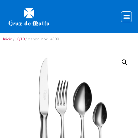
Inicio
/
18/10
/ Manon Mod. 4300