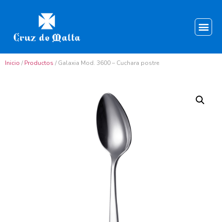
Inicio
/
Productos
/ Galaxia Mod. 3600 – Cuchara postre