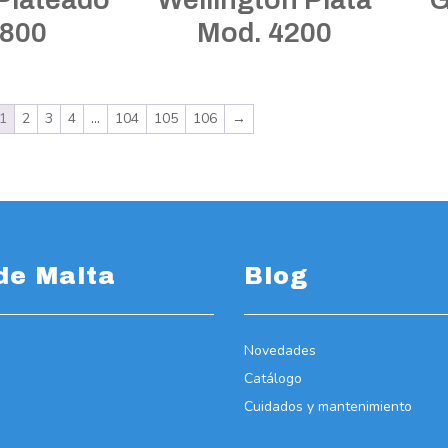
7800
Mod. 4200
1
2
3
4
…
104
105
106
→
de Malta
Blog
Novedades
Catálogo
Cuidados y mantenimiento