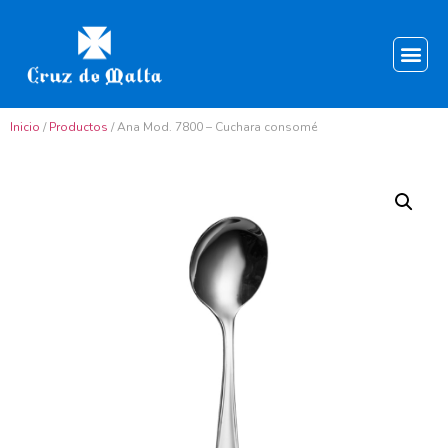
Inicio
/
Productos
/ Ana Mod. 7800 – Cuchara consomé