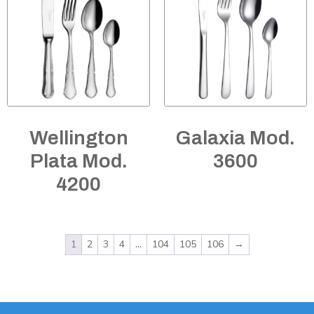
Wellington
Galaxia Mod.
Plata Mod.
3600
4200
1
2
3
4
…
104
105
106
→