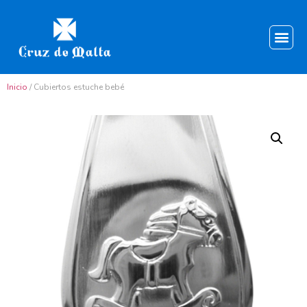
Inicio
/ Cubiertos estuche bebé